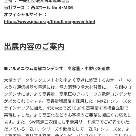
主催 ： 一般社団法人日本能率協会
当社ブース ： 西4ホール No.4-M36
オフィシャルサイト ：
https://www.jma.or.jp/tf/outline/power.html
出展内容のご案内
■
アルミニウム電解コンデンサ 高容量・小型化を追求
大量のデータやリクエストを効率よく高速に処理するAIサーバーの
ような通信機器の電源には、電力消費の増大を背景に、一次側のコ
ンデンサには、より高容量、高電圧のアルミニウム電解コンデンサ
が求められています。高容量積層箔を採用した「MXZ」シリーズを
ラインナップに加え、450Vdcで2510μFの高容量を基板自立形で
実現しました。より高圧化などのお客様のご要望に幅広くお応えし
ます。また、SW電源二次側にも平滑用リード線形でご好評をいた
だいている「ZLH」シリーズの後継として「ZLR」シリーズを、よ
り高容量、高リプル電流、低インピーダンス化してリリースしてい