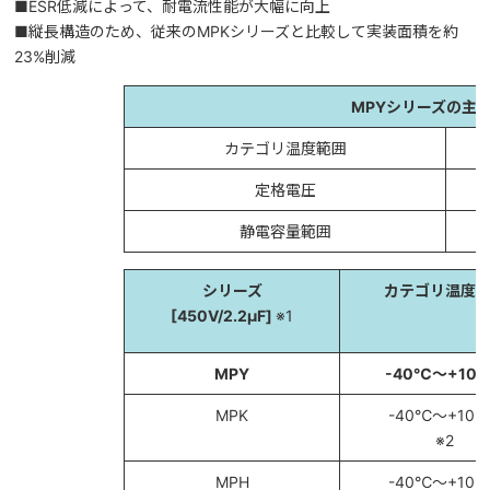
■ESR低減によって、耐電流性能が大幅に向上
■縦長構造のため、従来のMPKシリーズと比較して実装面積を約
23%削減
MPYシリーズの主
カテゴリ温度範囲
定格電圧
静電容量範囲
シリーズ
カテゴリ温度
[450V/2.2μF]
※1
MPY
-40℃～+10
MPK
-40℃～+10
※2
MPH
-40℃～+10